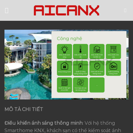
Skip
to
content
MÔ TẢ CHI TIẾT
Điều khiển ánh sáng thông minh
: Với hệ thống
Smarthome KNX, khách sạn có thể kiểm soát ánh