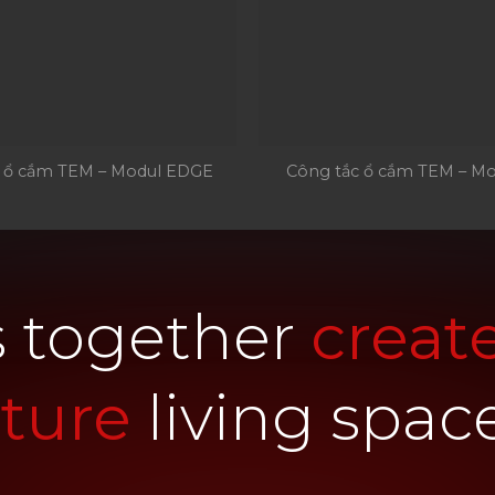
 ổ cắm TEM – Modul EDGE
Công tắc ổ cắm TEM – Mo
s together
creat
uture
living spac