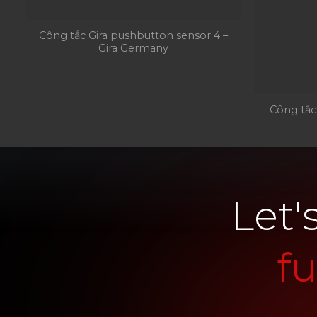
Công tắc Gira pushbutton sensor 4 –
Gira Germany
Công tắc
Let'
f