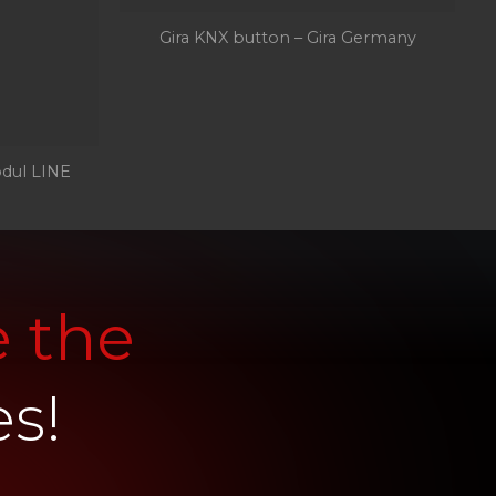
Gira KNX button – Gira Germany
dul LINE
e the
es!