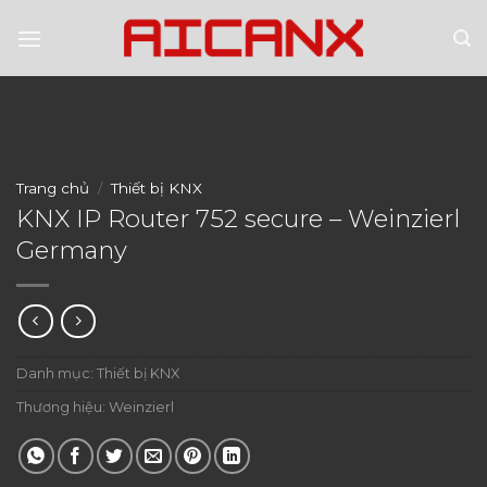
Skip
to
content
Trang chủ
/
Thiết bị KNX
KNX IP Router 752 secure – Weinzierl
Germany
Danh mục:
Thiết bị KNX
Thương hiệu:
Weinzierl