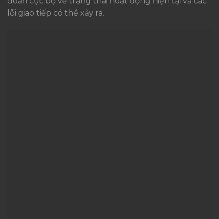
đoán cục bộ về trạng thái hoạt động hiện tại và các
lỗi giao tiếp có thể xảy ra.